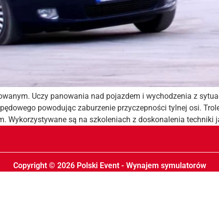
owanym. Uczy panowania nad pojazdem i wychodzenia z sytuacji 
apędowego powodując zaburzenie przyczepności tylnej osi. Trol
m. Wykorzystywane są na szkoleniach z doskonalenia techniki 
Copyright © 2026 Polski Event - Wynajem symulatorów