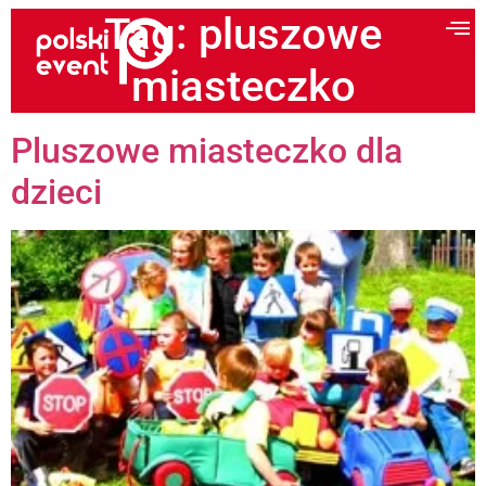
Tag:
pluszowe
miasteczko
Pluszowe miasteczko dla
dzieci