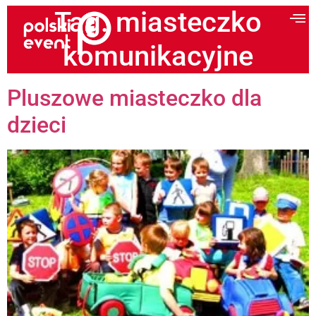
Tag:
miasteczko
komunikacyjne
Pluszowe miasteczko dla
dzieci