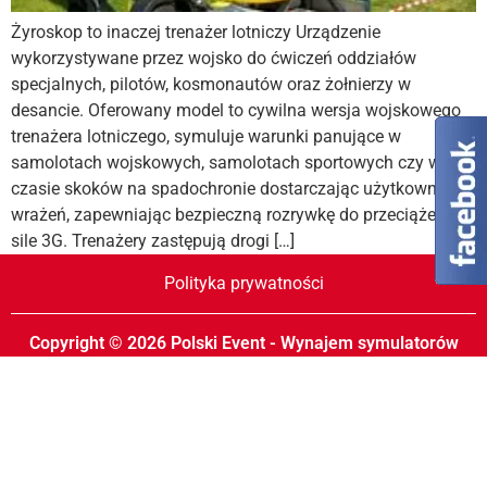
Żyroskop to inaczej trenażer lotniczy Urządzenie
wykorzystywane przez wojsko do ćwiczeń oddziałów
specjalnych, pilotów, kosmonautów oraz żołnierzy w
desancie. Oferowany model to cywilna wersja wojskowego
trenażera lotniczego, symuluje warunki panujące w
samolotach wojskowych, samolotach sportowych czy w
czasie skoków na spadochronie dostarczając użytkownikom
wrażeń, zapewniając bezpieczną rozrywkę do przeciążeń o
sile 3G. Trenażery zastępują drogi […]
Polityka prywatności
Copyright © 2026 Polski Event - Wynajem symulatorów