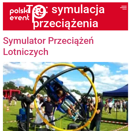
Tag:
symulacja
przeciążenia
Symulator Przeciążeń
Lotniczych