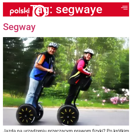
Tag:
segwaye
Segway
Jazda na urządzeniu przeczącym prawom fizyki? Po krótkim