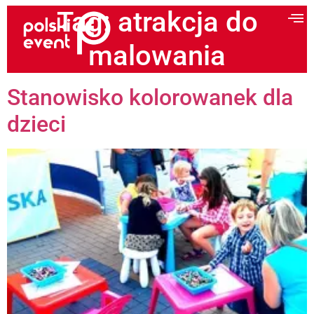
Tag:
atrakcja do
malowania
Stanowisko kolorowanek dla
dzieci