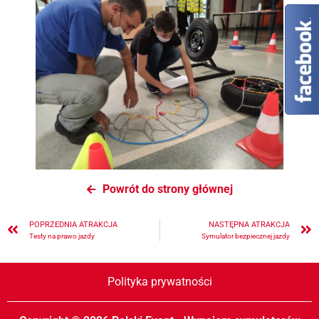
Powrót do strony głównej
POPRZEDNIA ATRAKCJA
NASTĘPNA ATRAKCJA
Testy na prawo jazdy
Symulator bezpiecznej jazdy
Polityka prywatności